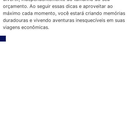
orçamento. Ao seguir essas dicas e aproveitar ao
máximo cada momento, você estará criando memórias
duradouras e vivendo aventuras inesquecíveis em suas
viagens econômicas.
O Externato
Nossa História ESA
Irmãs da Providência
Proposta Pedagógica
Nossos Parceiros
Material Escolar
Uniformes
Transparência Salarial
Setores do Ensino