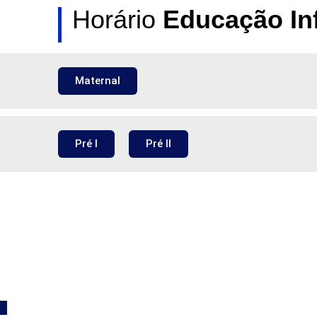
Horário
Educação Inf
Maternal
Pré I
Pré II