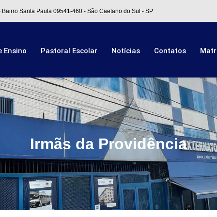
- Bairro Santa Paula 09541-460 - São Caetano do Sul - SP
e Ensino
Pastoral Escolar
Notícias
Contatos
Matr
Irmãs da Providência