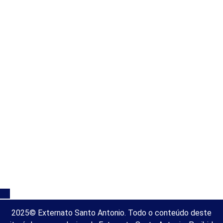
Anos Finais do Ens. Fundamental
Ensino Médio
Entre em Contato
Setor de Matrículas
Fale Conosco
Trabalhe Conosco
ESA Online
Notícias
Rua São Luis, 80 - São Caetano do Sul
Políticas de Privacidade
2025© Externato Santo Antonio. Todo o conteúdo deste