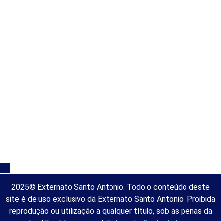
Entre em Contato
Setor de Matrículas
Fale Conosco
Trabalhe Conosco
ESA Online
Notícias
Rua São Luis, 80 - São Caetano do Sul
Políticas de Privacidade
2025© Externato Santo Antonio. Todo o conteúdo deste
site é de uso exclusivo da Externato Santo Antonio. Proibida
reprodução ou utilização a qualquer título, sob as penas da