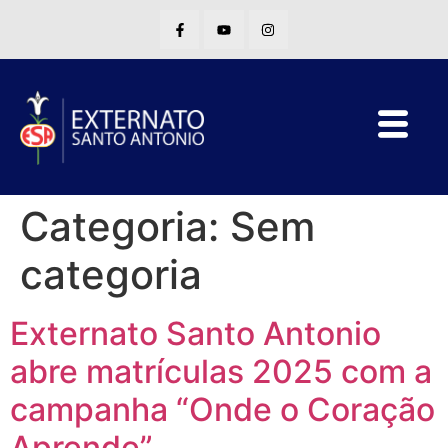
Categoria:
Sem
categoria
Externato Santo Antonio
abre matrículas 2025 com a
campanha “Onde o Coração
Aprende”