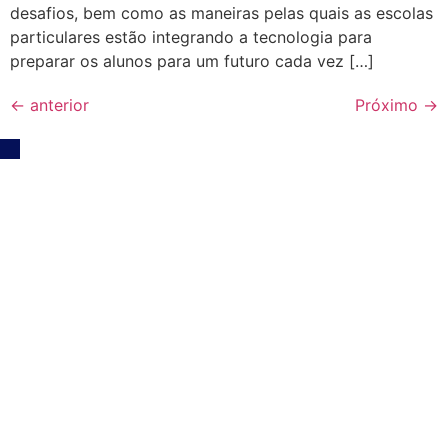
desafios, bem como as maneiras pelas quais as escolas
particulares estão integrando a tecnologia para
preparar os alunos para um futuro cada vez […]
←
anterior
Próximo
→
O Externato
Nossa História ESA
Irmãs da Providência
Proposta Pedagógica
Nossos Parceiros
Material Escolar
Uniformes
Transparência Salarial